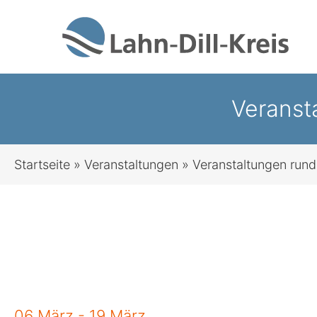
Zum
Inhalt
springen
Veranst
Startseite
»
Veranstaltungen
»
Veranstaltungen run
06 März - 19 März