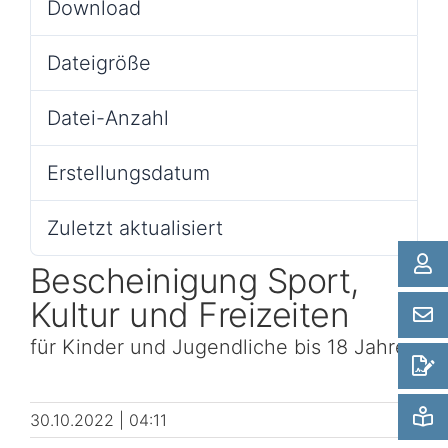
Download
44351
Schule, Bildung & Förderung
Dateigröße
1.28 MB
Familien, Frauen, Jugendliche & Kinder
Datei-Anzahl
1
Erstellungsdatum
30.10.2022
Gesundheit
Zuletzt aktualisiert
18.02.2026
Einwanderung, Auswanderung & Integration
Bescheinigung Sport,
Kultur und Freizeiten
Inklusion
für Kinder und Jugendliche bis 18 Jahre
Ländlicher Raum
30.10.2022 | 04:11
Natur, Umwelt & Klimaschutz