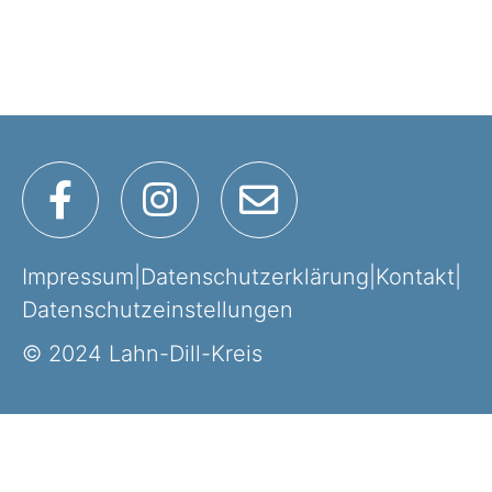
Sport, Kultur & Ehrenamt
Straße & Verkehr
Recht & Ordnung
Impressum
|
Datenschutzerklärung
|
Kontakt
|
Wirtschaftsförderung
Datenschutzeinstellungen
© 2024 Lahn-Dill-Kreis
Veterinärwesen
Unser Landkreis