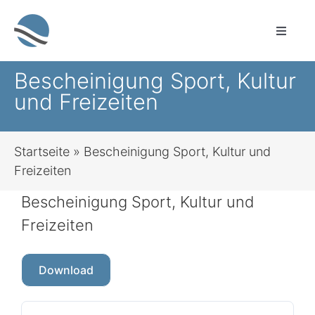
Zum
Inhalt
Toggle
springen
Naviga
Sprachauswahl
Bescheinigung Sport, Kultur
und Freizeiten
Leichte Sprache
Startseite
»
Bescheinigung Sport, Kultur und
Startseite
Freizeiten
Bescheinigung Sport, Kultur und
Sozialleistungen für alle Lebenslagen
Freizeiten
Bauen & Wohnen
Download
Brandschutz, Rettungsdienst, Zivil- und
Katastrophenschutz