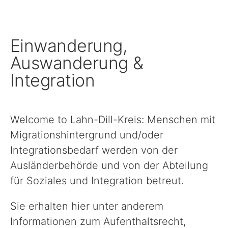
Schule, Bildung & Förderung
Einwanderung,
Familien, Frauen, Jugendliche & Kinder
Auswanderung &
Integration
Gesundheit
Welcome to Lahn-Dill-Kreis: Menschen mit
Einwanderung, Auswanderung & Integration
Migrationshintergrund und/oder
Integrationsbedarf werden von der
Inklusion
Ausländerbehörde und von der Abteilung
für Soziales und Integration betreut.
Ländlicher Raum
Sie erhalten hier unter anderem
Informationen zum Aufenthaltsrecht,
Natur, Umwelt & Klimaschutz