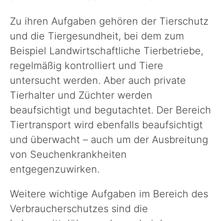
Zu ihren Aufgaben gehören der Tierschutz
Sport, Kultur & Ehrenamt
und die Tiergesundheit, bei dem zum
Beispiel Landwirtschaftliche Tierbetriebe,
Straße & Verkehr
regelmäßig kontrolliert und Tiere
untersucht werden. Aber auch private
Recht & Ordnung
Tierhalter und Züchter werden
beaufsichtigt und begutachtet. Der Bereich
Tiertransport wird ebenfalls beaufsichtigt
Wirtschaftsförderung
und überwacht – auch um der Ausbreitung
von Seuchenkrankheiten
Veterinärwesen
entgegenzuwirken.
Unser Landkreis
Weitere wichtige Aufgaben im Bereich des
Verbraucherschutzes sind die