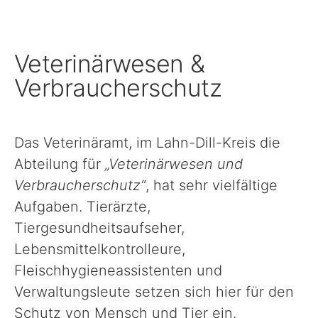
Schule, Bildung & Förderung
Veterinärwesen &
Familien, Frauen, Jugendliche & Kinder
Verbraucherschutz
Gesundheit
Das Veterinäramt, im Lahn-Dill-Kreis die
Abteilung für
„Veterinärwesen und
Einwanderung, Auswanderung & Integration
Verbraucherschutz“
, hat sehr vielfältige
Aufgaben. Tierärzte,
Inklusion
Tiergesundheitsaufseher,
Lebensmittelkontrolleure,
Ländlicher Raum
Fleischhygieneassistenten und
Verwaltungsleute setzen sich hier für den
Schutz von Mensch und Tier ein.
Natur, Umwelt & Klimaschutz