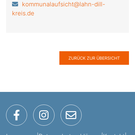
kommunalaufsicht@lahn-dill-
kreis.de
ZURÜCK ZUR ÜBERSICHT