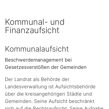
Schule, Bildung & Förderung
Kommunal- und
Familien, Frauen, Jugendliche & Kinder
Finanzaufsicht
Gesundheit
Kommunalaufsicht
Einwanderung, Auswanderung & Integration
Beschwerdemanagement bei
Gesetzesverstößen der Gemeinden
Inklusion
Der Landrat als Behörde der
Landesverwaltung ist Aufsichtsbehörde
Ländlicher Raum
über die kreisangehörigen Städte und
Gemeinden. Seine Aufsicht beschränkt
Natur, Umwelt & Klimaschutz
sich auf die Rechtsaufsicht. Seine Aufgabe