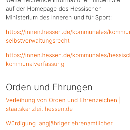
Weiterreichende Informationen finden Sie
Politik
auf der Homepage des Hessischen
Ministerium des Inneren und für Sport:
Verwaltung
https://innen.hessen.de/kommunales/kommu
selbstverwaltungsrecht
Unsere Standorte
https://innen.hessen.de/kommunales/hessisc
Presse
kommunalverfassung
Formulare & Anträge und Co.
Orden und Ehrungen
Verleihung von Orden und Ehrenzeichen |
staatskanzlei. hessen.de
Würdigung langjähriger ehrenamtlicher