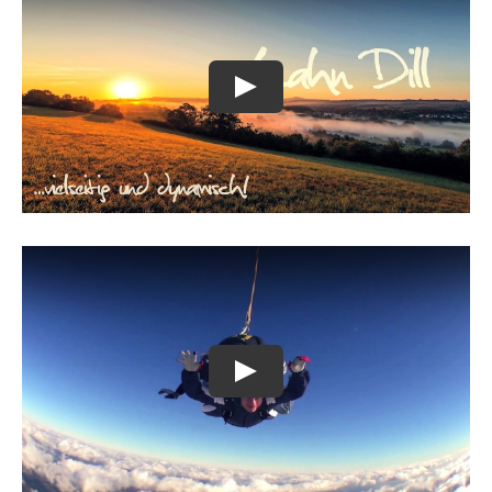
Sport, Kultur & Ehrenamt
Straße & Verkehr
Recht & Ordnung
Wirtschaftsförderung
Veterinärwesen
Unser Landkreis