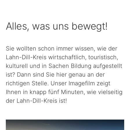
Schule, Bildung & Förderung
Alles, was uns bewegt!
Familien, Frauen, Jugendliche & Kinder
Sie wollten schon immer wissen, wie der
Gesundheit
Lahn-Dill-Kreis wirtschaftlich, touristisch,
kulturell und in Sachen Bildung aufgestellt
Einwanderung, Auswanderung & Integration
ist? Dann sind Sie hier genau an der
richtigen Stelle. Unser Imagefilm zeigt
Inklusion
Ihnen in knapp fünf Minuten, wie vielseitig
der Lahn-Dill-Kreis ist!
Ländlicher Raum
Natur, Umwelt & Klimaschutz