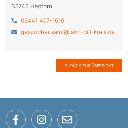
35745 Herborn
06441 407-1616
gesundheitsamt@lahn-dill-kreis.de
ZURÜCK ZUR ÜBERSICHT