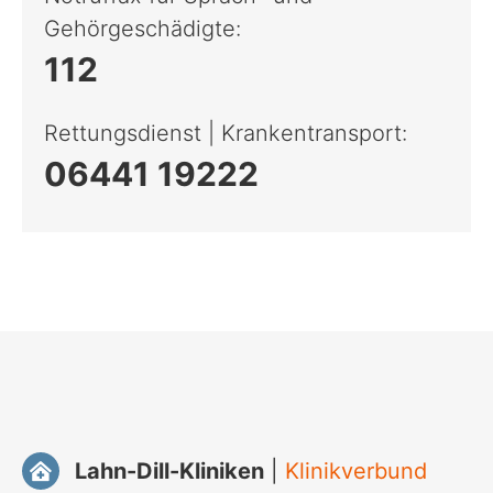
Politik
Gehörgeschädigte:
112
Verwaltung
Rettungsdienst | Krankentransport:
Unsere Standorte
06441 19222
Presse
Formulare & Anträge und Co.
Lahn-Dill-Kliniken
|
Klinikverbund