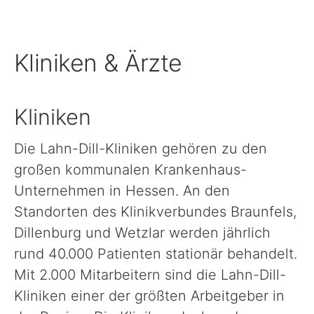
Schule, Bildung & Förderung
Kliniken & Ärzte
Familien, Frauen, Jugendliche & Kinder
Kliniken
Gesundheit
Die Lahn-Dill-Kliniken gehören zu den
großen kommunalen Krankenhaus-
Einwanderung, Auswanderung & Integration
Unternehmen in Hessen. An den
Standorten des Klinikverbundes Braunfels,
Inklusion
Dillenburg und Wetzlar werden jährlich
rund 40.000 Patienten stationär behandelt.
Ländlicher Raum
Mit 2.000 Mitarbeitern sind die Lahn-Dill-
Kliniken einer der größten Arbeitgeber in
Natur, Umwelt & Klimaschutz