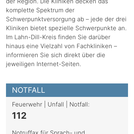
der Region. Die Kliniken decken das
komplette Spektrum der
Sport, Kultur & Ehrenamt
Schwerpunktversorgung ab – jede der drei
Kliniken bietet spezielle Schwerpunkte an.
Im Lahn-Dill-Kreis finden Sie darüber
Straße & Verkehr
hinaus eine Vielzahl von Fachkliniken –
informieren Sie sich direkt über die
Recht & Ordnung
jeweiligen Internet-Seiten.
Wirtschaftsförderung
NOTFALL
Veterinärwesen
Feuerwehr | Unfall | Notfall:
112
Unser Landkreis
Notruffax für Sprach- und