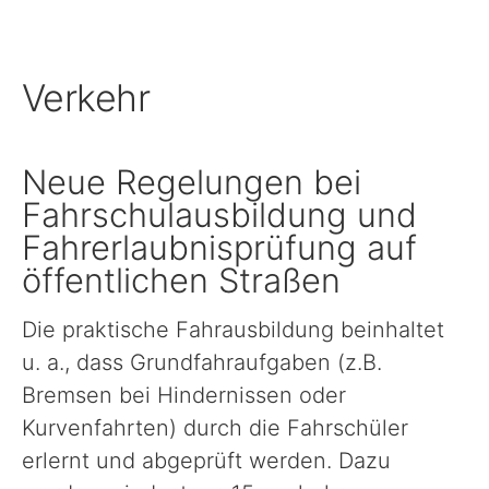
Schule, Bildung & Förderung
Verkehr
Familien, Frauen, Jugendliche & Kinder
Neue Regelungen bei
Gesundheit
Fahrschulausbildung und
Fahrerlaubnisprüfung auf
Einwanderung, Auswanderung & Integration
öffentlichen Straßen
Die praktische Fahrausbildung beinhaltet
Inklusion
u. a., dass Grundfahraufgaben (z.B.
Bremsen bei Hindernissen oder
Ländlicher Raum
Kurvenfahrten) durch die Fahrschüler
erlernt und abgeprüft werden. Dazu
Natur, Umwelt & Klimaschutz