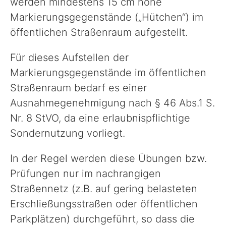
werden mindestens 15 cm hohe
Markierungsgegenstände („Hütchen“) im
Sport, Kultur & Ehrenamt
öffentlichen Straßenraum aufgestellt.
Für dieses Aufstellen der
Straße & Verkehr
Markierungsgegenstände im öffentlichen
Straßenraum bedarf es einer
Recht & Ordnung
Ausnahmegenehmigung nach § 46 Abs.1 S.
Nr. 8 StVO, da eine erlaubnispflichtige
Wirtschaftsförderung
Sondernutzung vorliegt.
In der Regel werden diese Übungen bzw.
Veterinärwesen
Prüfungen nur im nachrangigen
Straßennetz (z.B. auf gering belasteten
Unser Landkreis
Erschließungsstraßen oder öffentlichen
Parkplätzen) durchgeführt, so dass die