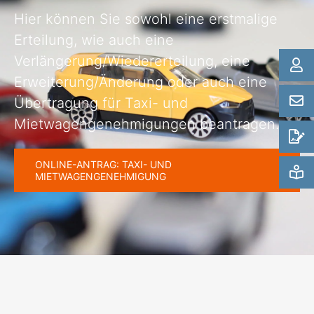
Hier können Sie sowohl eine erstmalige
Erteilung, wie auch eine
Verlängerung/Wiedererteilung, eine
Erweiterung/Änderung oder auch eine
Übertragung für Taxi- und
Mietwagengenehmigungen beantragen.
ONLINE-ANTRAG: TAXI- UND
MIETWAGENGENEHMIGUNG