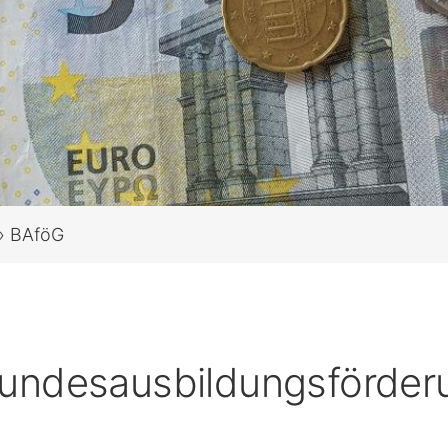
»
BAföG
undesausbildungs­förder