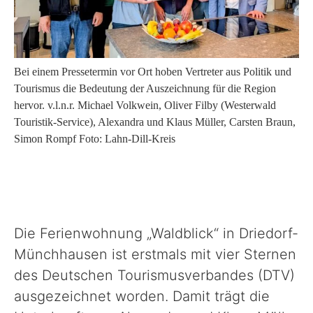
Sport, Kultur & Ehrenamt
Bei einem Pressetermin vor Ort hoben Vertreter aus Politik und
Straße & Verkehr
Tourismus die Bedeutung der Auszeichnung für die Region
hervor. v.l.n.r. Michael Volkwein, Oliver Filby (Westerwald
Touristik-Service), Alexandra und Klaus Müller, Carsten Braun,
Recht & Ordnung
Simon Rompf Foto: Lahn-Dill-Kreis
Wirtschaftsförderung
Veterinärwesen
Die Ferienwohnung „Waldblick“ in Driedorf-
Münchhausen ist erstmals mit vier Sternen
Unser Landkreis
des Deutschen Tourismusverbandes (DTV)
ausgezeichnet worden. Damit trägt die