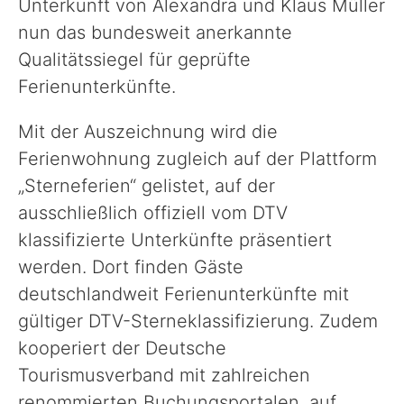
Unterkunft von Alexandra und Klaus Müller
Politik
nun das bundesweit anerkannte
Qualitätssiegel für geprüfte
Verwaltung
Ferienunterkünfte.
Unsere Standorte
Mit der Auszeichnung wird die
Ferienwohnung zugleich auf der Plattform
„Sterneferien“ gelistet, auf der
Presse
ausschließlich offiziell vom DTV
klassifizierte Unterkünfte präsentiert
Formulare & Anträge und Co.
werden. Dort finden Gäste
deutschlandweit Ferienunterkünfte mit
gültiger DTV-Sterneklassifizierung. Zudem
kooperiert der Deutsche
Tourismusverband mit zahlreichen
renommierten Buchungsportalen, auf