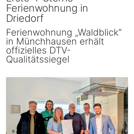
Ferienwohnung in
Schule, Bildung & Förderung
Driedorf
Ferienwohnung „Waldblick“
Familien, Frauen, Jugendliche & Kinder
in Münchhausen erhält
offizielles DTV-
Gesundheit
Qualitätssiegel
Einwanderung, Auswanderung & Integration
Inklusion
Ländlicher Raum
Natur, Umwelt & Klimaschutz