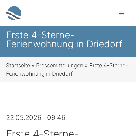
Zum
Inhalt
Toggle
springen
Naviga
Sprachauswahl
Erste 4-Sterne-
Ferienwohnung in Driedorf
Leichte Sprache
Startseite
»
Pressemitteilungen
»
Erste 4-Sterne-
Startseite
Ferienwohnung in Driedorf
Sozialleistungen für alle Lebenslagen
Bauen & Wohnen
22.05.2026 | 09:46
Brandschutz, Rettungsdienst, Zivil- und
Erste 4-Sterne-
Katastrophenschutz