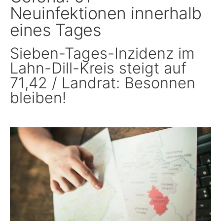
Neuinfektionen innerhalb
Schule, Bildung & Förderung
eines Tages
Sieben-Tages-Inzidenz im
Familien, Frauen, Jugendliche & Kinder
Lahn-Dill-Kreis steigt auf
71,42 / Landrat: Besonnen
Gesundheit
bleiben!
Einwanderung, Auswanderung & Integration
Inklusion
Ländlicher Raum
Natur, Umwelt & Klimaschutz