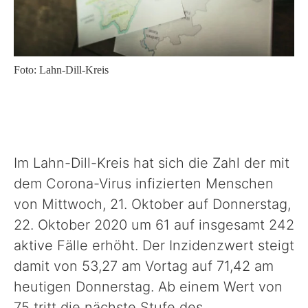
Sport, Kultur & Ehrenamt
Foto: Lahn-Dill-Kreis
Straße & Verkehr
Recht & Ordnung
Im Lahn-Dill-Kreis hat sich die Zahl der mit
Wirtschaftsförderung
dem Corona-Virus infizierten Menschen
von Mittwoch, 21. Oktober auf Donnerstag,
Veterinärwesen
22. Oktober 2020 um 61 auf insgesamt 242
aktive Fälle erhöht. Der Inzidenzwert steigt
damit von 53,27 am Vortag auf 71,42 am
Unser Landkreis
heutigen Donnerstag. Ab einem Wert von
75 tritt die nächste Stufe des