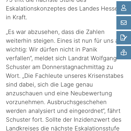
Politik
Eskalationskonzeptes des Landes Hessen
in Kraft.
Verwaltung
„Es war abzusehen, dass die Zahlen
weiterhin steigen. Eines ist nun für uns alle
Unsere Standorte
wichtig: Wir dürfen nicht in Panik
verfallen“, meldet sich Landrat Wolfgang
Presse
Schuster am Donnerstagnachmittag zu
Wort. „Die Fachleute unseres Krisenstabes
Formulare & Anträge und Co.
sind dabei, sich die Lage genau
anzuschauen und eine Neubewertung
vorzunehmen. Ausbruchsgeschehen
werden analysiert und eingeordnet“, fährt
Schuster fort. Sollte der Inzidenzwert des
Landkreises die nächste Eskalationsstufe