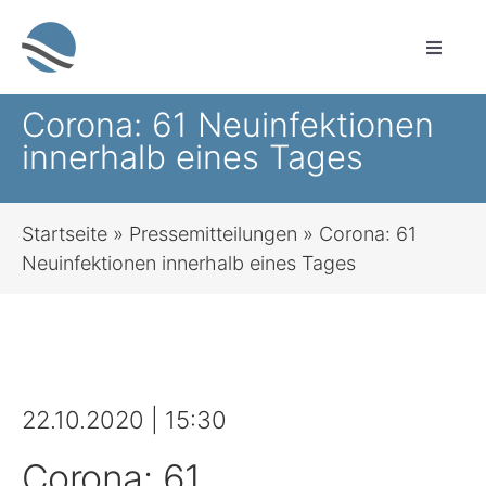
Zum
Inhalt
Toggle
springen
Naviga
Sprachauswahl
Corona: 61 Neuinfektionen
innerhalb eines Tages
Leichte Sprache
Startseite
»
Pressemitteilungen
»
Corona: 61
Startseite
Neuinfektionen innerhalb eines Tages
Sozialleistungen für alle Lebenslagen
Bauen & Wohnen
22.10.2020 | 15:30
Brandschutz, Rettungsdienst, Zivil- und
Corona: 61
Katastrophenschutz