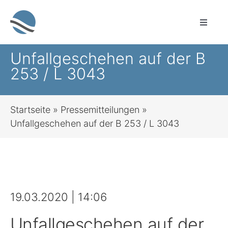
Zum
Inhalt
Toggle
springen
Naviga
Sprachauswahl
Unfallgeschehen auf der B
253 / L 3043
Leichte Sprache
Startseite
»
Pressemitteilungen
»
Startseite
Unfallgeschehen auf der B 253 / L 3043
Sozialleistungen für alle Lebenslagen
Bauen & Wohnen
19.03.2020 | 14:06
Brandschutz, Rettungsdienst, Zivil- und
Unfallgeschehen auf der
Katastrophenschutz