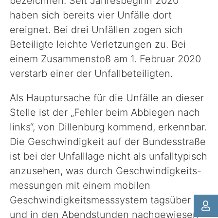
bezeichnen. Seit Jahresbeginn 2020
Politik
haben sich bereits vier Unfälle dort
ereignet. Bei drei Unfällen zogen sich
Verwaltung
Beteiligte leichte Verletzungen zu. Bei
einem Zusammenstoß am 1. Februar 2020
Unsere Standorte
verstarb einer der Unfallbeteiligten.
Als Hauptursache für die Unfälle an dieser
Presse
Stelle ist der „Fehler beim Abbiegen nach
links“, von Dillenburg kommend, erkennbar.
Formulare & Anträge und Co.
Die Geschwindigkeit auf der Bundesstraße
ist bei der Unfalllage nicht als unfalltypisch
anzusehen, was durch Geschwindigkeits-
messungen mit einem mobilen
Geschwindigkeitsmesssystem tagsüber
und in den Abendstunden nachgewiesen