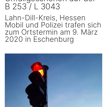
B 253 / L 3043
Schule, Bildung & Förderung
Lahn-Dill-Kreis, Hessen
Mobil und Polizei trafen sich
Familien, Frauen, Jugendliche & Kinder
zum Ortstermin am 9. März
2020 in Eschenburg
Gesundheit
Einwanderung, Auswanderung & Integration
Inklusion
Ländlicher Raum
Natur, Umwelt & Klimaschutz