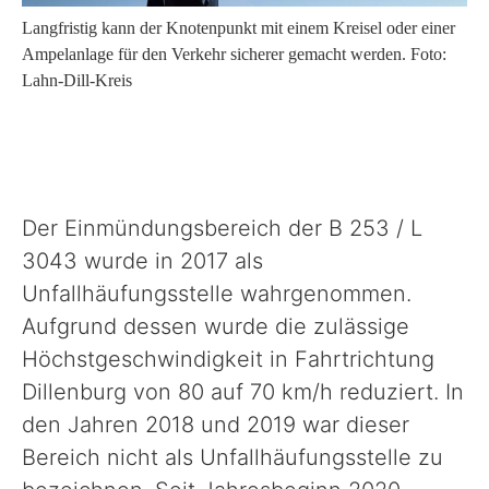
Langfristig kann der Knotenpunkt mit einem Kreisel oder einer
Ampelanlage für den Verkehr sicherer gemacht werden. Foto:
Sport, Kultur & Ehrenamt
Lahn-Dill-Kreis
Straße & Verkehr
Recht & Ordnung
Der Einmündungsbereich der B 253 / L
3043 wurde in 2017 als
Wirtschaftsförderung
Unfallhäufungsstelle wahrgenommen.
Aufgrund dessen wurde die zulässige
Veterinärwesen
Höchstgeschwindigkeit in Fahrtrichtung
Dillenburg von 80 auf 70 km/h reduziert. In
den Jahren 2018 und 2019 war dieser
Unser Landkreis
Bereich nicht als Unfallhäufungsstelle zu