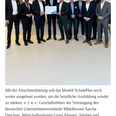
Sport, Kultur & Ehrenamt
Straße & Verkehr
Recht & Ordnung
Wirtschaftsförderung
Veterinärwesen
Mit der Absichtserklärung soll das Modell SchulePlus noch
weiter ausgebaut werden, um die berufliche Ausbildung wieder
Unser Landkreis
zu stärken. v. l. n. r.: Geschäftsführer der Vereinigung des
hessischen Unternehmensverbände Mittelhessen Sascha
Drechsel, Wirtschaftssekretär Umut Sönmez, Inhaber und