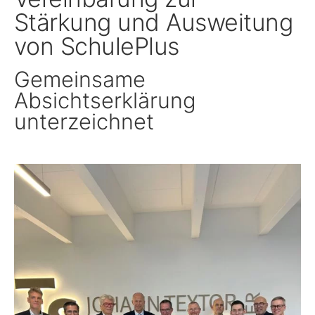
Stärkung und Ausweitung
Schule, Bildung & Förderung
von SchulePlus
Gemeinsame
Familien, Frauen, Jugendliche & Kinder
Absichtserklärung
unterzeichnet
Gesundheit
Einwanderung, Auswanderung & Integration
Inklusion
Ländlicher Raum
Natur, Umwelt & Klimaschutz