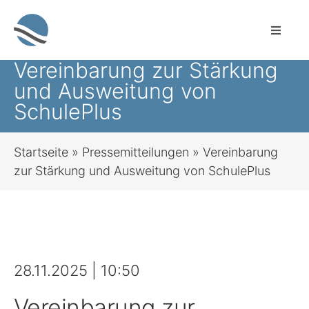
Zum
Inhalt
Toggle
springen
Naviga
Vereinbarung zur Stärkung
Sprachauswahl
und Ausweitung von
SchulePlus
Leichte Sprache
Startseite
»
Pressemitteilungen
»
Vereinbarung
Startseite
zur Stärkung und Ausweitung von SchulePlus
Sozialleistungen für alle Lebenslagen
Bauen & Wohnen
28.11.2025 | 10:50
Brandschutz, Rettungsdienst, Zivil- und
Vereinbarung zur
Katastrophenschutz