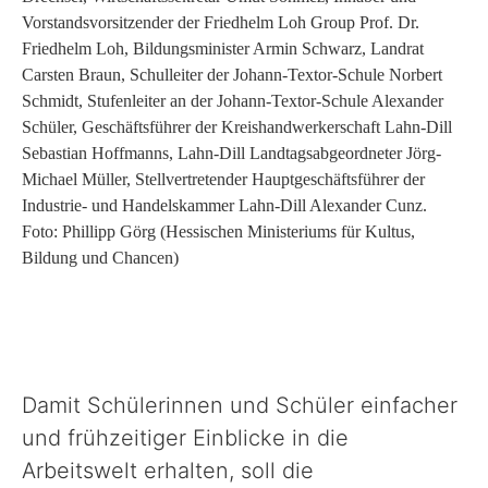
Politik
Vorstandsvorsitzender der Friedhelm Loh Group Prof. Dr.
Friedhelm Loh, Bildungsminister Armin Schwarz, Landrat
Carsten Braun, Schulleiter der Johann-Textor-Schule Norbert
Verwaltung
Schmidt, Stufenleiter an der Johann-Textor-Schule Alexander
Schüler, Geschäftsführer der Kreishandwerkerschaft Lahn-Dill
Unsere Standorte
Sebastian Hoffmanns, Lahn-Dill Landtagsabgeordneter Jörg-
Michael Müller, Stellvertretender Hauptgeschäftsführer der
Industrie- und Handelskammer Lahn-Dill Alexander Cunz.
Presse
Foto: Phillipp Görg (Hessischen Ministeriums für Kultus,
Bildung und Chancen)
Formulare & Anträge und Co.
Damit Schülerinnen und Schüler einfacher
und frühzeitiger Einblicke in die
Arbeitswelt erhalten, soll die