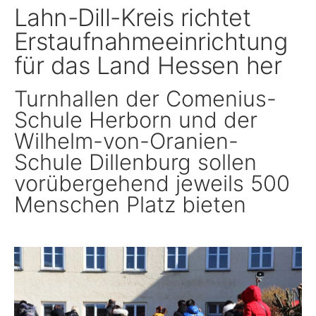
Lahn-Dill-Kreis richtet
Schule, Bildung & Förderung
Erstaufnahmeeinrichtung
für das Land Hessen her
Familien, Frauen, Jugendliche & Kinder
Turnhallen der Comenius-
Schule Herborn und der
Gesundheit
Wilhelm-von-Oranien-
Schule Dillenburg sollen
Einwanderung, Auswanderung & Integration
vorübergehend jeweils 500
Menschen Platz bieten
Inklusion
Ländlicher Raum
Natur, Umwelt & Klimaschutz