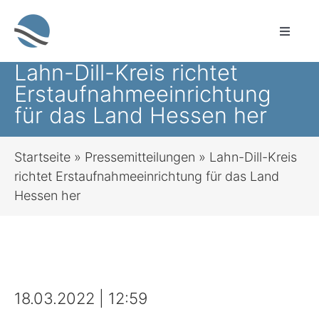
Zum
Inhalt
Toggle
springen
Naviga
Lahn-Dill-Kreis richtet
Sprachauswahl
Erstaufnahmeeinrichtung
für das Land Hessen her
Leichte Sprache
Startseite
»
Pressemitteilungen
»
Lahn-Dill-Kreis
Startseite
richtet Erstaufnahmeeinrichtung für das Land
Hessen her
Sozialleistungen für alle Lebenslagen
Bauen & Wohnen
Brandschutz, Rettungsdienst, Zivil- und
18.03.2022 | 12:59
Katastrophenschutz