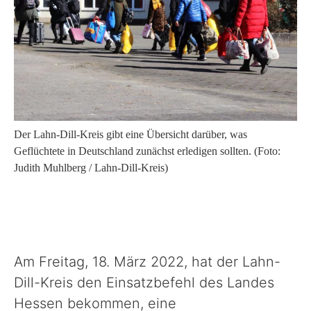
Sport, Kultur & Ehrenamt
Straße & Verkehr
Recht & Ordnung
Der Lahn-Dill-Kreis gibt eine Übersicht darüber, was
Geflüchtete in Deutschland zunächst erledigen sollten. (Foto:
Judith Muhlberg / Lahn-Dill-Kreis)
Wirtschaftsförderung
Veterinärwesen
Am Freitag, 18. März 2022, hat der Lahn-
Unser Landkreis
Dill-Kreis den Einsatzbefehl des Landes
Hessen bekommen, eine